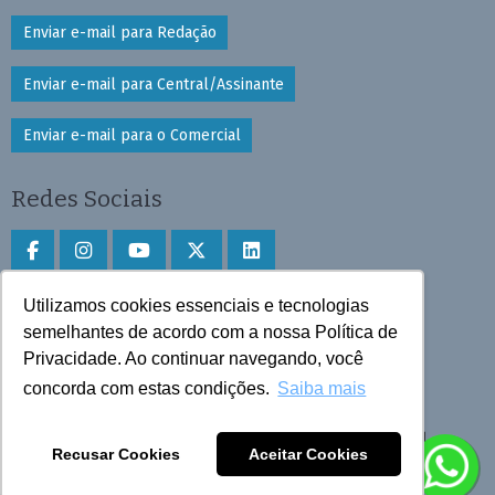
Enviar e-mail para Redação
Enviar e-mail para Central/Assinante
Enviar e-mail para o Comercial
Redes Sociais
Utilizamos cookies essenciais e tecnologias
Faça download do aplicativo
semelhantes de acordo com a nossa Política de
Privacidade. Ao continuar navegando, você
Play Store e App Store
concorda com estas condições.
Saiba mais
Todos os direitos reservados © 2025 Cruzeiro do Sul
Recusar Cookies
Aceitar Cookies