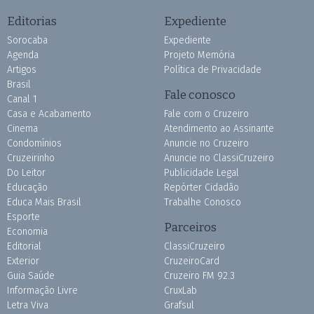
Editorias
Expediente
Sorocaba
Expediente
Agenda
Projeto Memória
Artigos
Política de Privacidade
Brasil
Fale conosco
Canal 1
Casa e Acabamento
Fale com o Cruzeiro
Cinema
Atendimento ao Assinante
Condomínios
Anuncie no Cruzeiro
Cruzeirinho
Anuncie no ClassiCruzeiro
Do Leitor
Publicidade Legal
Educação
Repórter Cidadão
Educa Mais Brasil
Trabalhe Conosco
Esporte
Parceiros
Economia
Editorial
ClassiCruzeiro
Exterior
CruzeiroCard
Guia Saúde
Cruzeiro FM 92.3
Informação Livre
CruxLab
Letra Viva
Grafsul