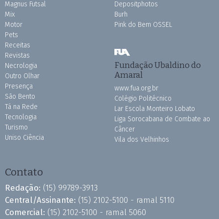
Magnus Futsal
Depositphotos
Mix
Burh
Motor
Pink do Bem OSSEL
Pets
Receitas
Revistas
Fundação Ubaldino do
Necrologia
Amaral
Outro Olhar
Presença
www.fua.org.br
São Bento
Colégio Politécnico
Tá na Rede
Lar Escola Monteiro Lobato
Tecnologia
Liga Sorocabana de Combate ao
Turismo
Câncer
Uniso Ciência
Vila dos Velhinhos
Contato
Redação:
(15) 99789-3913
Central/Assinante:
(15) 2102-5100 - ramal 5110
Comercial:
(15) 2102-5100 - ramal 5060