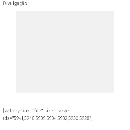
Divulgação
[gallery link="file" size="large"
ids="5941,5940,5939,5934,5932,5930,5928"]