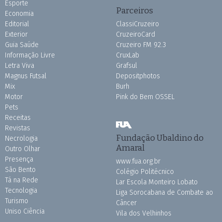
Esporte
Parceiros
Economia
Editorial
ClassiCruzeiro
Exterior
CruzeiroCard
Guia Saúde
Cruzeiro FM 92.3
Informação Livre
CruxLab
Letra Viva
Grafsul
Magnus Futsal
Depositphotos
Mix
Burh
Motor
Pink do Bem OSSEL
Pets
Receitas
Revistas
Fundação Ubaldino do
Necrologia
Amaral
Outro Olhar
Presença
www.fua.org.br
São Bento
Colégio Politécnico
Tá na Rede
Lar Escola Monteiro Lobato
Tecnologia
Liga Sorocabana de Combate ao
Turismo
Câncer
Uniso Ciência
Vila dos Velhinhos