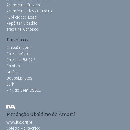
Anuncie no Cruzeiro
Anuncie no ClassiCruzeiro
Publicidade Legal
Repórter Cidadão
Trabalhe Conosco
Parceiros
ClassiCruzeiro
CruzeiroCard
Cruzeiro FM 92.3
CruxLab
Grafsul
Depositphotos
Burh
Pink do Bem OSSEL
Fundação Ubaldino do Amaral
www.fua.org.br
Colégio Politécnico