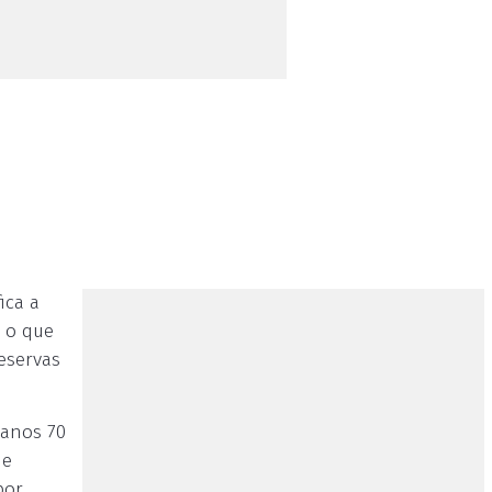
ica a
, o que
eservas
 anos 70
 e
por