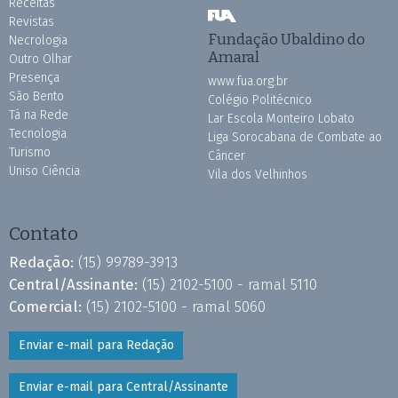
Receitas
Revistas
Fundação Ubaldino do
Necrologia
Amaral
Outro Olhar
Presença
www.fua.org.br
São Bento
Colégio Politécnico
Tá na Rede
Lar Escola Monteiro Lobato
Tecnologia
Liga Sorocabana de Combate ao
Turismo
Câncer
Uniso Ciência
Vila dos Velhinhos
Contato
Redação:
(15) 99789-3913
Central/Assinante:
(15) 2102-5100 - ramal 5110
Comercial:
(15) 2102-5100 - ramal 5060
Enviar e-mail para Redação
Enviar e-mail para Central/Assinante