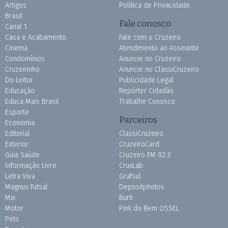
Artigos
Política de Privacidade
Brasil
Fale conosco
Canal 1
Casa e Acabamento
Fale com o Cruzeiro
Cinema
Atendimento ao Assinante
Condomínios
Anuncie no Cruzeiro
Cruzeirinho
Anuncie no ClassiCruzeiro
Do Leitor
Publicidade Legal
Educação
Repórter Cidadão
Educa Mais Brasil
Trabalhe Conosco
Esporte
Parceiros
Economia
Editorial
ClassiCruzeiro
Exterior
CruzeiroCard
Guia Saúde
Cruzeiro FM 92.3
Informação Livre
CruxLab
Letra Viva
Grafsul
Magnus Futsal
Depositphotos
Mix
Burh
Motor
Pink do Bem OSSEL
Pets