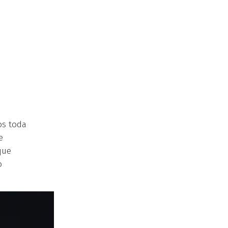
os toda
e
que
o