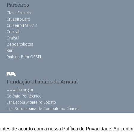
Parceiros
ClassiCruzeiro
CruzeiroCard
Cruzeiro FM 92.3
CruxLab
Grafsul
Depositphotos
Burh
Pink do Bem OSSEL
Fundação Ubaldino do Amaral
www.fua.org.br
Colégio Politécnico
Lar Escola Monteiro Lobato
Liga Sorocabana de Combate ao Câncer
Vila dos Velhinhos
antes de acordo com a nossa Política de Privacidade. Ao cont