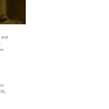
s que
e
em
os
30,