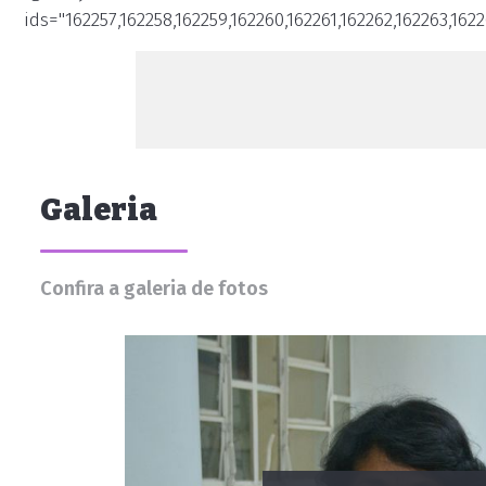
ids="162257,162258,162259,162260,162261,162262,162263,1622
Galeria
Confira a galeria de fotos