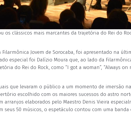
u os clássicos mais marcantes da trajetória do Rei do Roc
ra Filarmônica Jovem de Sorocaba, foi apresentado na últi
ado especial foi Dalízio Moura que, ao lado da Filarmônic
jetória do Rei do Rock, como “I got a woman”, “Always on
uais que levaram o público a um momento de imersão n
epertório escolhido com os maiores sucessos do astro nort
om arranjos elaborados pelo Maestro Denis Vieira especia
om seus 50 músicos, o espetáculo contou com uma banda 