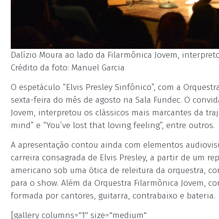
Dalízio Moura ao lado da Filarmônica Jovem, interpreto
Crédito da foto: Manuel Garcia
O espetáculo “Elvis Presley Sinfônico”, com a Orquest
sexta-feira do mês de agosto na Sala Fundec. O convid
Jovem, interpretou os clássicos mais marcantes da tra
mind” e “You’ve lost that loving feeling”, entre outros.
A apresentação contou ainda com elementos audiovis
carreira consagrada de Elvis Presley, a partir de um r
americano sob uma ótica de releitura da orquestra, c
para o show. Além da Orquestra Filarmônica Jovem, c
formada por cantores, guitarra, contrabaixo e bateria.
[gallery columns="1" size="medium"