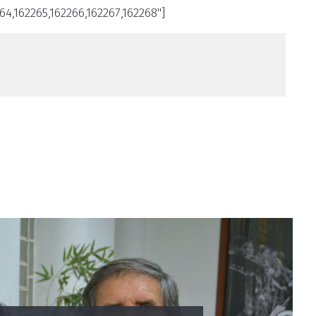
64,162265,162266,162267,162268"]