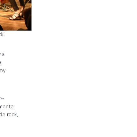
k.
ma
a
 my
a
e-
lmente
de rock,