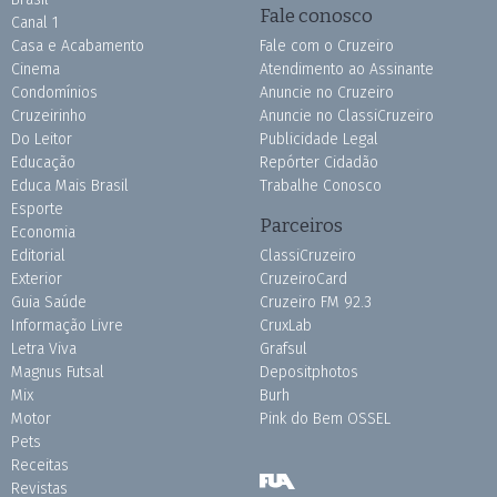
Fale conosco
Canal 1
Casa e Acabamento
Fale com o Cruzeiro
Cinema
Atendimento ao Assinante
Condomínios
Anuncie no Cruzeiro
Cruzeirinho
Anuncie no ClassiCruzeiro
Do Leitor
Publicidade Legal
Educação
Repórter Cidadão
Educa Mais Brasil
Trabalhe Conosco
Esporte
Parceiros
Economia
Editorial
ClassiCruzeiro
Exterior
CruzeiroCard
Guia Saúde
Cruzeiro FM 92.3
Informação Livre
CruxLab
Letra Viva
Grafsul
Magnus Futsal
Depositphotos
Mix
Burh
Motor
Pink do Bem OSSEL
Pets
Receitas
Revistas