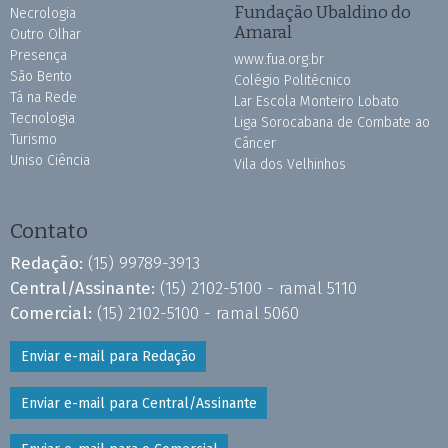
Fundação Ubaldino do
Necrologia
Amaral
Outro Olhar
Presença
www.fua.org.br
São Bento
Colégio Politécnico
Tá na Rede
Lar Escola Monteiro Lobato
Tecnologia
Liga Sorocabana de Combate ao
Turismo
Câncer
Uniso Ciência
Vila dos Velhinhos
Contato
Redação:
(15) 99789-3913
Central/Assinante:
(15) 2102-5100 - ramal 5110
Comercial:
(15) 2102-5100 - ramal 5060
Enviar e-mail para Redação
Enviar e-mail para Central/Assinante