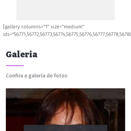
[gallery columns="1" size="medium"
ids="56771,56772,56773,56774,56775,56776,56777,56778,5678
Galeria
Confira a galeria de fotos