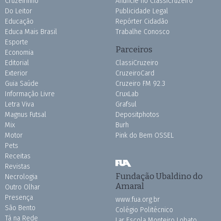
Cruzeirinho
Anuncie no ClassiCruzeiro
Do Leitor
Publicidade Legal
Educação
Repórter Cidadão
Educa Mais Brasil
Trabalhe Conosco
Esporte
Parceiros
Economia
Editorial
ClassiCruzeiro
Exterior
CruzeiroCard
Guia Saúde
Cruzeiro FM 92.3
Informação Livre
CruxLab
Letra Viva
Grafsul
Magnus Futsal
Depositphotos
Mix
Burh
Motor
Pink do Bem OSSEL
Pets
Receitas
Revistas
Fundação Ubaldino do
Necrologia
Amaral
Outro Olhar
Presença
www.fua.org.br
São Bento
Colégio Politécnico
Tá na Rede
Lar Escola Monteiro Lobato