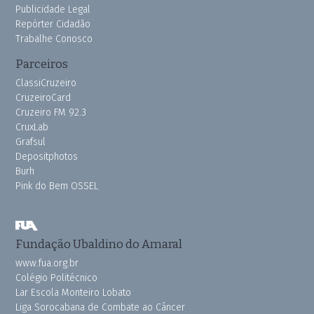
Publicidade Legal
Repórter Cidadão
Trabalhe Conosco
Parceiros
ClassiCruzeiro
CruzeiroCard
Cruzeiro FM 92.3
CruxLab
Grafsul
Depositphotos
Burh
Pink do Bem OSSEL
Fundação Ubaldino do Amaral
www.fua.org.br
Colégio Politécnico
Lar Escola Monteiro Lobato
Liga Sorocabana de Combate ao Câncer