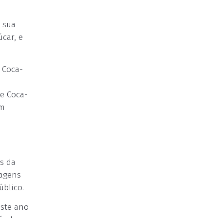
e sua
car, e
 Coca-
 e Coca-
um
s da
nagens
úblico.
este ano