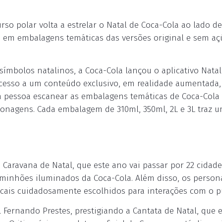
so polar volta a estrelar o Natal de Coca-Cola ao lado d
 em embalagens temáticas das versões original e sem açú
ímbolos natalinos, a Coca-Cola lançou o aplicativo Natal
 acesso a um conteúdo exclusivo, em realidade aumentada,
 a pessoa escanear as embalagens temáticas de Coca-Cola
sonagens. Cada embalagem de 310ml, 350ml, 2L e 3L traz 
aravana de Natal, que este ano vai passar por 22 cidade
 caminhões iluminados da Coca-Cola. Além disso, os perso
ocais cuidadosamente escolhidos para interações com o p
 Fernando Prestes, prestigiando a Cantata de Natal, que 