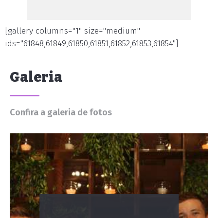
[gallery columns="1" size="medium"
ids="61848,61849,61850,61851,61852,61853,61854"]
Galeria
Confira a galeria de fotos