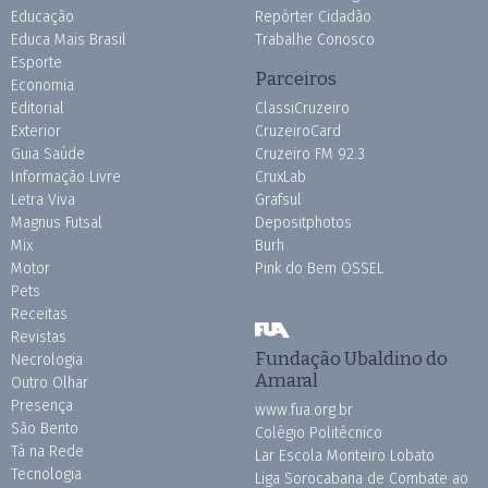
Educação
Repórter Cidadão
Educa Mais Brasil
Trabalhe Conosco
Esporte
Parceiros
Economia
Editorial
ClassiCruzeiro
Exterior
CruzeiroCard
Guia Saúde
Cruzeiro FM 92.3
Informação Livre
CruxLab
Letra Viva
Grafsul
Magnus Futsal
Depositphotos
Mix
Burh
Motor
Pink do Bem OSSEL
Pets
Receitas
Revistas
Fundação Ubaldino do
Necrologia
Amaral
Outro Olhar
Presença
www.fua.org.br
São Bento
Colégio Politécnico
Tá na Rede
Lar Escola Monteiro Lobato
Tecnologia
Liga Sorocabana de Combate ao