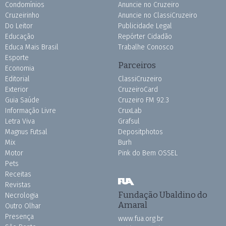
Condomínios
Anuncie no Cruzeiro
Cruzeirinho
Anuncie no ClassiCruzeiro
Do Leitor
Publicidade Legal
Educação
Repórter Cidadão
Educa Mais Brasil
Trabalhe Conosco
Esporte
Parceiros
Economia
Editorial
ClassiCruzeiro
Exterior
CruzeiroCard
Guia Saúde
Cruzeiro FM 92.3
Informação Livre
CruxLab
Letra Viva
Grafsul
Magnus Futsal
Depositphotos
Mix
Burh
Motor
Pink do Bem OSSEL
Pets
Receitas
Revistas
Fundação Ubaldino do
Necrologia
Amaral
Outro Olhar
Presença
www.fua.org.br