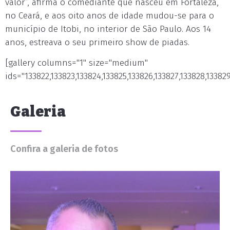
valor”, afirma o comediante que nasceu em Fortaleza,
no Ceará, e aos oito anos de idade mudou-se para o
município de Itobi, no interior de São Paulo. Aos 14
anos, estreava o seu primeiro show de piadas.
[gallery columns="1" size="medium"
ids="133822,133823,133824,133825,133826,133827,133828,133829
Galeria
Confira a galeria de fotos