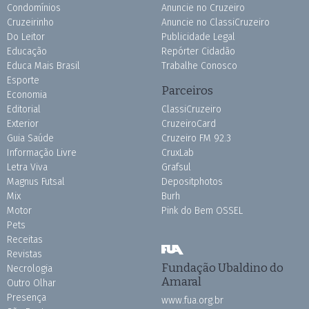
Condomínios
Anuncie no Cruzeiro
Cruzeirinho
Anuncie no ClassiCruzeiro
Do Leitor
Publicidade Legal
Educação
Repórter Cidadão
Educa Mais Brasil
Trabalhe Conosco
Esporte
Parceiros
Economia
Editorial
ClassiCruzeiro
Exterior
CruzeiroCard
Guia Saúde
Cruzeiro FM 92.3
Informação Livre
CruxLab
Letra Viva
Grafsul
Magnus Futsal
Depositphotos
Mix
Burh
Motor
Pink do Bem OSSEL
Pets
Receitas
Revistas
Fundação Ubaldino do
Necrologia
Amaral
Outro Olhar
Presença
www.fua.org.br