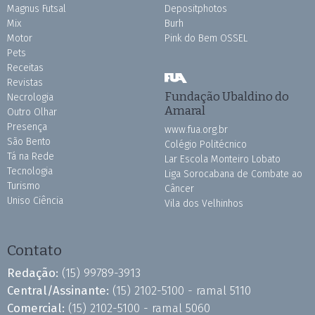
Magnus Futsal
Depositphotos
Mix
Burh
Motor
Pink do Bem OSSEL
Pets
Receitas
Revistas
Fundação Ubaldino do
Necrologia
Amaral
Outro Olhar
Presença
www.fua.org.br
São Bento
Colégio Politécnico
Tá na Rede
Lar Escola Monteiro Lobato
Tecnologia
Liga Sorocabana de Combate ao
Turismo
Câncer
Uniso Ciência
Vila dos Velhinhos
Contato
Redação:
(15) 99789-3913
Central/Assinante:
(15) 2102-5100 - ramal 5110
Comercial:
(15) 2102-5100 - ramal 5060