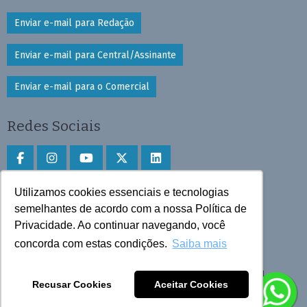
Enviar e-mail para Redação
Enviar e-mail para Central/Assinante
Enviar e-mail para o Comercial
Redes Sociais
Utilizamos cookies essenciais e tecnologias
Faça download do aplicativo
semelhantes de acordo com a nossa Política de
Privacidade. Ao continuar navegando, você
Play Store e App Store
concorda com estas condições.
Saiba mais
Todos os direitos reservados © 2025 Cruzeiro do Sul
Recusar Cookies
Aceitar Cookies