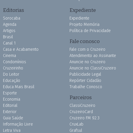
Editorias
Expediente
Sorocaba
Expediente
Agenda
Projeto Memória
Artigos
Política de Privacidade
Brasil
Fale conosco
Canal 1
Casa e Acabamento
Fale com o Cruzeiro
Cinema
Atendimento ao Assinante
Condomínios
Anuncie no Cruzeiro
Cruzeirinho
Anuncie no ClassiCruzeiro
Do Leitor
Publicidade Legal
Educação
Repórter Cidadão
Educa Mais Brasil
Trabalhe Conosco
Esporte
Parceiros
Economia
Editorial
ClassiCruzeiro
Exterior
CruzeiroCard
Guia Saúde
Cruzeiro FM 92.3
Informação Livre
CruxLab
Letra Viva
Grafsul