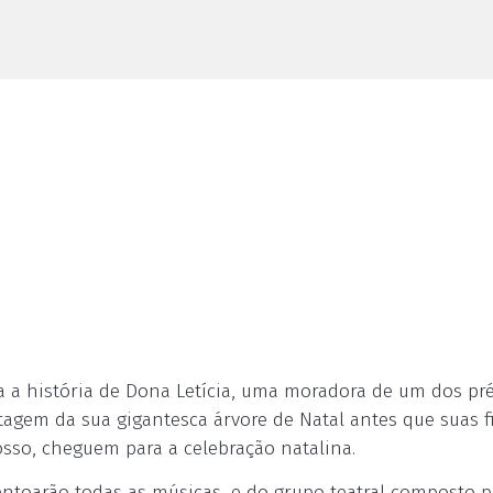
ta a história de Dona Letícia, uma moradora de um dos pr
agem da sua gigantesca árvore de Natal antes que suas f
sso, cheguem para a celebração natalina.
entoarão todas as músicas, e do grupo teatral composto p