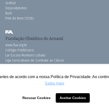
Grafsul
Depositphotos
Burh
Pink do Bem OSSEL
Fundação Ubaldino do Amaral
www.fua.org.br
Colégio Politécnico
Lar Escola Monteiro Lobato
Liga Sorocabana de Combate ao Câncer
Vila dos Velhinhos
antes de acordo com a nossa Política de Privacidade. Ao cont
Saiba mais
Todos os direitos reservados © 2025 Cruzeiro do Sul
Recusar Cookies
Aceitar Cookies