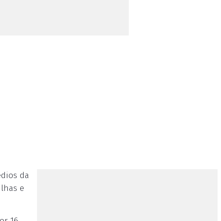
édios da
ilhas e
or 16