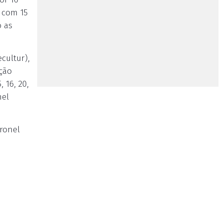
 com 15
o as
cultur),
Ação
 16, 20,
nel
oronel