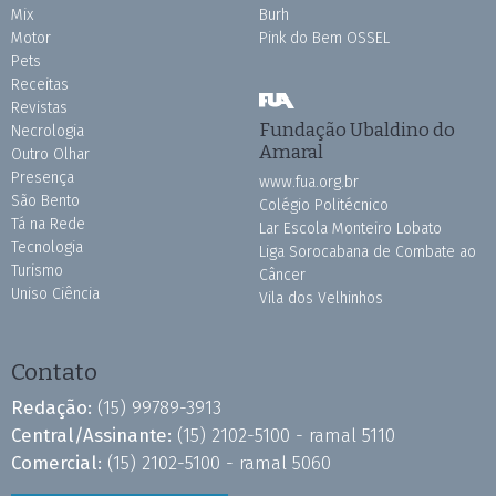
Mix
Burh
Motor
Pink do Bem OSSEL
Pets
Receitas
Revistas
Fundação Ubaldino do
Necrologia
Amaral
Outro Olhar
Presença
www.fua.org.br
São Bento
Colégio Politécnico
Tá na Rede
Lar Escola Monteiro Lobato
Tecnologia
Liga Sorocabana de Combate ao
Turismo
Câncer
Uniso Ciência
Vila dos Velhinhos
Contato
Redação:
(15) 99789-3913
Central/Assinante:
(15) 2102-5100 - ramal 5110
Comercial:
(15) 2102-5100 - ramal 5060