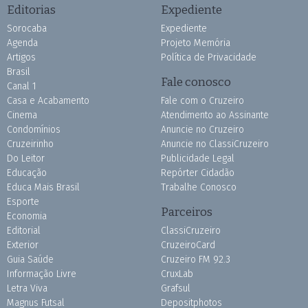
Editorias
Expediente
Sorocaba
Expediente
Agenda
Projeto Memória
Artigos
Política de Privacidade
Brasil
Fale conosco
Canal 1
Casa e Acabamento
Fale com o Cruzeiro
Cinema
Atendimento ao Assinante
Condomínios
Anuncie no Cruzeiro
Cruzeirinho
Anuncie no ClassiCruzeiro
Do Leitor
Publicidade Legal
Educação
Repórter Cidadão
Educa Mais Brasil
Trabalhe Conosco
Esporte
Parceiros
Economia
Editorial
ClassiCruzeiro
Exterior
CruzeiroCard
Guia Saúde
Cruzeiro FM 92.3
Informação Livre
CruxLab
Letra Viva
Grafsul
Magnus Futsal
Depositphotos