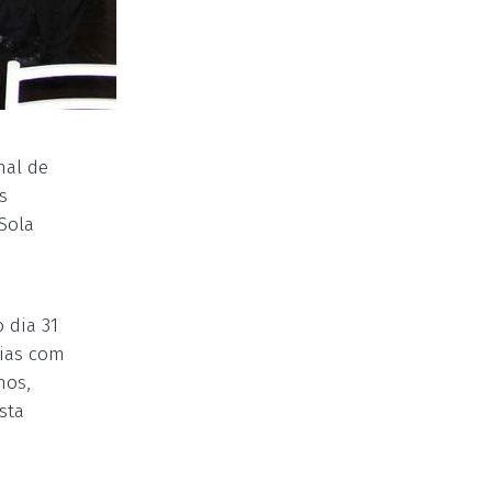
nal de
s
Sola
 dia 31
rias com
hos,
sta