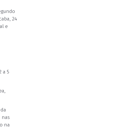
Segundo
caba, 24
al e
 a 5
ea,
 da
a nas
ão na