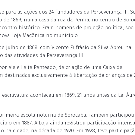
se para as ações dos 24 fundadores da Perseverança III. 
lho de 1869, numa casa da rua da Penha, no centro de Soro
ontro histórico. Eram homens de projeção política, soci
nova Loja Maçônica no município.
de julho de 1869, com Vicente Eufrásio da Silva Abreu na
o das atividades da Perseverança III.
or ele e Leite Penteado, de criação de uma Caixa de
 destinadas exclusivamente à libertação de crianças de 2
 escravatura aconteceu em 1869, 21 anos antes da Lei Áur
a primeira escola noturna de Sorocaba. Também participou
cípio em 1887. A Loja ainda registrou participação intens
na cidade, na década de 1920. Em 1928, teve participaç