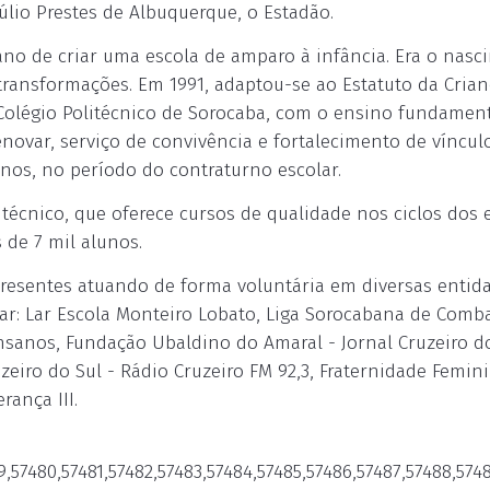
úlio Prestes de Albuquerque, o Estadão.
ano de criar uma escola de amparo à infância. Era o nas
transformações. Em 1991, adaptou-se ao Estatuto da Crian
 Colégio Politécnico de Sorocaba, com o ensino fundament
Renovar, serviço de convivência e fortalecimento de víncul
anos, no período do contraturno escolar.
itécnico, que oferece cursos de qualidade nos ciclos dos
 de 7 mil alunos.
presentes atuando de forma voluntária em diversas entid
car: Lar Escola Monteiro Lobato, Liga Sorocabana de Comb
Insanos, Fundação Ubaldino do Amaral - Jornal Cruzeiro do
zeiro do Sul - Rádio Cruzeiro FM 92,3, Fraternidade Femin
rança III.
79,57480,57481,57482,57483,57484,57485,57486,57487,57488,574