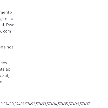
cimento
ça e do
al. Esse
o, com
 ensinos
ades
ate ao
 Sul,
ina
89,57490,57491,57492,57493,57494,57495,57496,57497"]