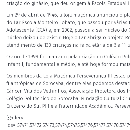
criação do ginásio, que deu origem à Escola Estadual J
Em 29 de abril de 1946, a loja maçônica anunciou o pl
do Lar Escola Monteiro Lobato, que passou por várias 
Adolescente (ECA) e, em 2002, passou a ser núcleo do
núcleo deixou de existir. Hoje o Lar abriga o projeto 
atendimento de 130 crianças na faixa etária de 6 a 11 
O ano de 1999 foi marcado pela criação do Colégio Pol
infantil, fundamental e médio, e até hoje formou mais
Os membros da Loja Maçônica Perseverança III estão 
filantrópicas de Sorocaba, dentre elas podemos desta
Câncer, Vila dos Velhinhos, Associação Protetora dos 
Colégio Politécnico de Sorocaba, Fundação Cultural Cru
Cruzeiro do Sul PIII e a Fraternidade Acadêmica Perseve
[gallery
ids="57471,57472,57473,57474,57475,57476,57477,57478,574