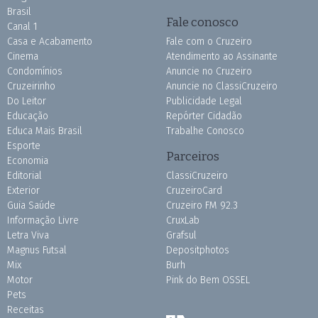
Brasil
Fale conosco
Canal 1
Casa e Acabamento
Fale com o Cruzeiro
Cinema
Atendimento ao Assinante
Condomínios
Anuncie no Cruzeiro
Cruzeirinho
Anuncie no ClassiCruzeiro
Do Leitor
Publicidade Legal
Educação
Repórter Cidadão
Educa Mais Brasil
Trabalhe Conosco
Esporte
Parceiros
Economia
Editorial
ClassiCruzeiro
Exterior
CruzeiroCard
Guia Saúde
Cruzeiro FM 92.3
Informação Livre
CruxLab
Letra Viva
Grafsul
Magnus Futsal
Depositphotos
Mix
Burh
Motor
Pink do Bem OSSEL
Pets
Receitas