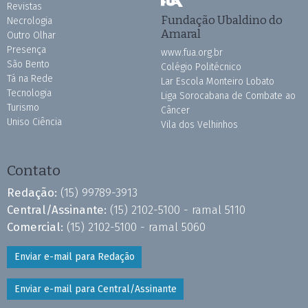
Revistas
Fundação Ubaldino do
Necrologia
Amaral
Outro Olhar
Presença
www.fua.org.br
São Bento
Colégio Politécnico
Tá na Rede
Lar Escola Monteiro Lobato
Tecnologia
Liga Sorocabana de Combate ao
Turismo
Câncer
Uniso Ciência
Vila dos Velhinhos
Contato
Redação:
(15) 99789-3913
Central/Assinante:
(15) 2102-5100 - ramal 5110
Comercial:
(15) 2102-5100 - ramal 5060
Enviar e-mail para Redação
Enviar e-mail para Central/Assinante