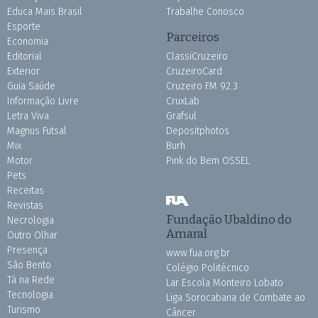
Educa Mais Brasil
Trabalhe Conosco
Esporte
Parceiros
Economia
Editorial
ClassiCruzeiro
Exterior
CruzeiroCard
Guia Saúde
Cruzeiro FM 92.3
Informação Livre
CruxLab
Letra Viva
Grafsul
Magnus Futsal
Depositphotos
Mix
Burh
Motor
Pink do Bem OSSEL
Pets
Receitas
Revistas
Fundação Ubaldino do
Necrologia
Amaral
Outro Olhar
Presença
www.fua.org.br
São Bento
Colégio Politécnico
Tá na Rede
Lar Escola Monteiro Lobato
Tecnologia
Liga Sorocabana de Combate ao
Turismo
Câncer