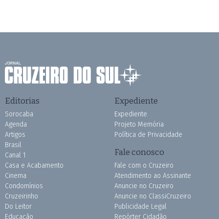
Editorias
Expediente
Sorocaba
Expediente
Agenda
Projeto Memória
Artigos
Política de Privacidade
Brasil
Fale conosco
Canal 1
Casa e Acabamento
Fale com o Cruzeiro
Cinema
Atendimento ao Assinante
Condomínios
Anuncie no Cruzeiro
Cruzeirinho
Anuncie no ClassiCruzeiro
Do Leitor
Publicidade Legal
Educação
Repórter Cidadão