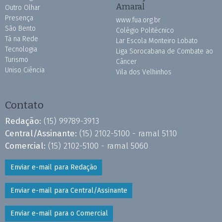
Amaral
Outro Olhar
Presença
www.fua.org.br
São Bento
Colégio Politécnico
Tá na Rede
Lar Escola Monteiro Lobato
Tecnologia
Liga Sorocabana de Combate ao
Turismo
Câncer
Uniso Ciência
Vila dos Velhinhos
Contato
Redação:
(15) 99789-3913
Central/Assinante:
(15) 2102-5100 - ramal 5110
Comercial:
(15) 2102-5100 - ramal 5060
Enviar e-mail para Redação
Enviar e-mail para Central/Assinante
Enviar e-mail para o Comercial