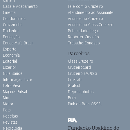
Canal 1
Casa e Acabamento
Fale com o Cruzeiro
Cinema
Atendimento ao Assinante
Condomínios
Anuncie no Cruzeiro
Cruzeirinho
Anuncie no ClassiCruzeiro
Do Leitor
Publicidade Legal
Educação
Repórter Cidadão
Educa Mais Brasil
Trabalhe Conosco
Esporte
Parceiros
Economia
Editorial
ClassiCruzeiro
Exterior
CruzeiroCard
Guia Saúde
Cruzeiro FM 92.3
Informação Livre
CruxLab
Letra Viva
Grafsul
Magnus Futsal
Depositphotos
Mix
Burh
Motor
Pink do Bem OSSEL
Pets
Receitas
Revistas
Fundação Ubaldino do
Necrologia