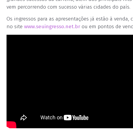
vem percorrendo com sucesso várias cidades do país.
Os ingressos para as apresentações já estão à venda, 
no site
www.seuingresso.net.br
ou em pontos de venda