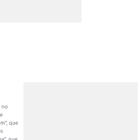
, no
se
em", que
os
ha", que