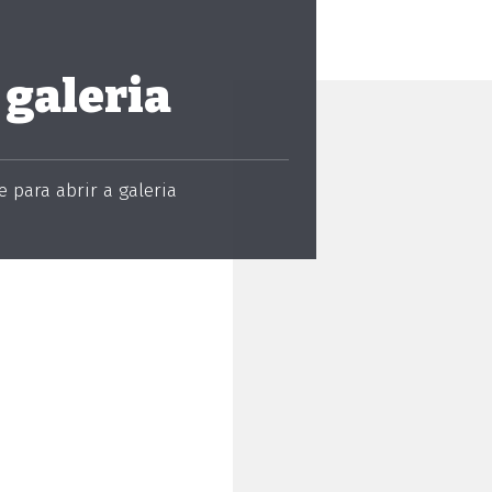
 galeria
 para abrir a galeria