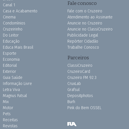
Fale conosco
Canal 1
Casa e Acabamento
Fale com o Cruzeiro
Cinema
Atendimento ao Assinante
Condomínios
Anuncie no Cruzeiro
Cruzeirinho
Anuncie no ClassiCruzeiro
Do Leitor
Publicidade Legal
Educação
Repórter Cidadão
Educa Mais Brasil
Trabalhe Conosco
Esporte
Parceiros
Economia
Editorial
ClassiCruzeiro
Exterior
CruzeiroCard
Guia Saúde
Cruzeiro FM 92.3
Informação Livre
CruxLab
Letra Viva
Grafsul
Magnus Futsal
Depositphotos
Mix
Burh
Motor
Pink do Bem OSSEL
Pets
Receitas
Revistas