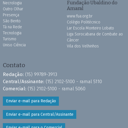
Fundação Ubaldino do
Necrologia
Amaral
Outro Olhar
Presença
www.fua.org.br
São Bento
Colégio Politécnico
Tá na Rede
Lar Escola Monteiro Lobato
Tecnologia
Liga Sorocabana de Combate ao
Turismo
Câncer
Uniso Ciência
Vila dos Velhinhos
Contato
Redação:
(15) 99789-3913
Central/Assinante:
(15) 2102-5100 - ramal 5110
Comercial:
(15) 2102-5100 - ramal 5060
Enviar e-mail para Redação
Enviar e-mail para Central/Assinante
Enviar e-mail para o Comercial