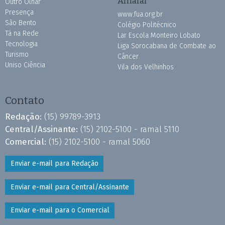
Amaral
Outro Olhar
Presença
www.fua.org.br
São Bento
Colégio Politécnico
Tá na Rede
Lar Escola Monteiro Lobato
Tecnologia
Liga Sorocabana de Combate ao
Turismo
Câncer
Uniso Ciência
Vila dos Velhinhos
Contato
Redação:
(15) 99789-3913
Central/Assinante:
(15) 2102-5100 - ramal 5110
Comercial:
(15) 2102-5100 - ramal 5060
Enviar e-mail para Redação
Enviar e-mail para Central/Assinante
Enviar e-mail para o Comercial