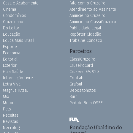
Casa e Acabamento
Fale com o Cruzeiro
Cinema
Atendimento ao Assinante
Condomínios
Anuncie no Cruzeiro
Cruzeirinho
Anuncie no ClassiCruzeiro
Do Leitor
Publicidade Legal
Educação
Repórter Cidadão
Educa Mais Brasil
Trabalhe Conosco
Esporte
Parceiros
Economia
Editorial
ClassiCruzeiro
Exterior
CruzeiroCard
Guia Saúde
Cruzeiro FM 92.3
Informação Livre
CruxLab
Letra Viva
Grafsul
Magnus Futsal
Depositphotos
Mix
Burh
Motor
Pink do Bem OSSEL
Pets
Receitas
Revistas
Fundação Ubaldino do
Necrologia