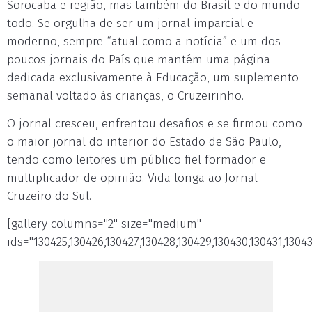
Sorocaba e região, mas também do Brasil e do mundo
todo. Se orgulha de ser um jornal imparcial e
moderno, sempre “atual como a notícia” e um dos
poucos jornais do País que mantém uma página
dedicada exclusivamente à Educação, um suplemento
semanal voltado às crianças, o Cruzeirinho.
O jornal cresceu, enfrentou desafios e se firmou como
o maior jornal do interior do Estado de São Paulo,
tendo como leitores um público fiel formador e
multiplicador de opinião. Vida longa ao Jornal
Cruzeiro do Sul.
[gallery columns="2" size="medium"
ids="130425,130426,130427,130428,130429,130430,130431,13043