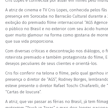
Cris Lopes é conhecida por atuar em filmes pelo mundo
A atriz de cinema e TV Cris Lopes, conhecida pelos fã
presença em Sorocaba no Barracão Cultural durante a 2
exibição do premiado filme internacional “AGS Agence 
o público no Brasil e no exterior com seu ácido humo
quer muito glamour na forma como gostaria de morrer
que sua vida proporciona.
Com diversas críticas e descontração nos diálogos, o 
roteirista premiado e também protagonista do filme, Eu
desejos peculiares de seus clientes e orientá-los.
Cris foi conferir na telona o filme, pelo qual ganho
presença o diretor de “AGS”, Rodney Borges, lembrand
esteve presente o diretor Rafael Toschi Chiafarelli, de
“Cartas de loucura”.
A atriz, que vai passar as férias no Brasil, já tem fil
metragem “Truck in Texas” e mais dois longas nacionai