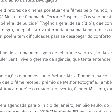
. Crédito da foto: Divulgação
s e diretores de cinema por atuar em filmes pelo mundo, 
ª Mostra de Cinema de Terror e Suspense. Cris veio presti
Général de Suicide” (“Agência geral de suicídio”), que co
r negro, no qual a atriz interpreta uma madame francesa
, porém tem dificuldades para se desapegar do conforto 
filme deixa uma mensagem de reflexão e valorização da vi
ler Santi, vive o gerente da agência, que tenta entender
u indicações e prêmios como Melhor Atriz. Também marcou
o que o filme recebeu prêmio de Melhor Fotografia. Tamb
 “A única noite” e o curador do evento, Cleiner Micceno, di
magem agendada para o início de janeiro, em São Paulo, do 
s confirmados para 2019: “Metrópole 153 pela garantia da