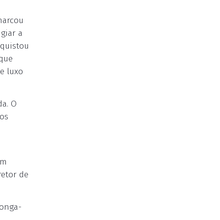
marcou
giar a
nquistou
 que
e luxo
da. O
 os
ém
retor de
longa-