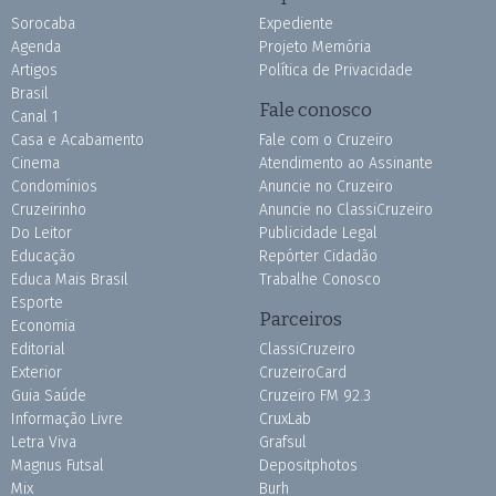
Sorocaba
Expediente
Agenda
Projeto Memória
Artigos
Política de Privacidade
Brasil
Fale conosco
Canal 1
Casa e Acabamento
Fale com o Cruzeiro
Cinema
Atendimento ao Assinante
Condomínios
Anuncie no Cruzeiro
Cruzeirinho
Anuncie no ClassiCruzeiro
Do Leitor
Publicidade Legal
Educação
Repórter Cidadão
Educa Mais Brasil
Trabalhe Conosco
Esporte
Parceiros
Economia
Editorial
ClassiCruzeiro
Exterior
CruzeiroCard
Guia Saúde
Cruzeiro FM 92.3
Informação Livre
CruxLab
Letra Viva
Grafsul
Magnus Futsal
Depositphotos
Mix
Burh