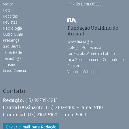
Motor
Pink do Bem OSSEL
Pets
Receitas
Revistas
Fundação Ubaldino do
Necrologia
Amaral
Outro Olhar
Presença
www.fua.org.br
São Bento
Colégio Politécnico
Tá na Rede
Lar Escola Monteiro Lobato
Tecnologia
Liga Sorocabana de Combate ao
Turismo
Câncer
Uniso Ciência
Vila dos Velhinhos
Contato
Redação:
(15) 99789-3913
Central/Assinante:
(15) 2102-5100 - ramal 5110
Comercial:
(15) 2102-5100 - ramal 5060
Enviar e-mail para Redação