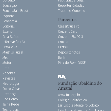
Do Leitor
Publicidade Legal
Educação
Repórter Cidadão
Educa Mais Brasil
Trabalhe Conosco
Esporte
Parceiros
Economia
Editorial
ClassiCruzeiro
Exterior
CruzeiroCard
Guia Saúde
Cruzeiro FM 92.3
Informação Livre
CruxLab
Letra Viva
Grafsul
Magnus Futsal
Depositphotos
Mix
Burh
Motor
Pink do Bem OSSEL
Pets
Receitas
Revistas
Fundação Ubaldino do
Necrologia
Amaral
Outro Olhar
Presença
www.fua.org.br
São Bento
Colégio Politécnico
Tá na Rede
Lar Escola Monteiro Lobato
Tecnologia
Liga Sorocabana de Combate ao