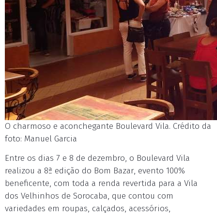
O charmoso e aconchegante Boulevard Vila. Crédito da
foto: Manuel Garcia
Entre os dias 7 e 8 de dezembro, o Boulevard Vila
realizou a 8ª edição do Bom Bazar, evento 100%
beneficente, com toda a renda revertida para a Vila
dos Velhinhos de Sorocaba, que contou com
variedades em roupas, calçados, acessórios,