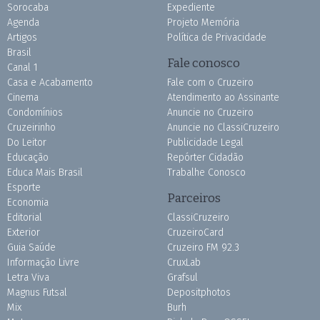
Sorocaba
Expediente
Agenda
Projeto Memória
Artigos
Política de Privacidade
Brasil
Fale conosco
Canal 1
Casa e Acabamento
Fale com o Cruzeiro
Cinema
Atendimento ao Assinante
Condomínios
Anuncie no Cruzeiro
Cruzeirinho
Anuncie no ClassiCruzeiro
Do Leitor
Publicidade Legal
Educação
Repórter Cidadão
Educa Mais Brasil
Trabalhe Conosco
Esporte
Parceiros
Economia
Editorial
ClassiCruzeiro
Exterior
CruzeiroCard
Guia Saúde
Cruzeiro FM 92.3
Informação Livre
CruxLab
Letra Viva
Grafsul
Magnus Futsal
Depositphotos
Mix
Burh