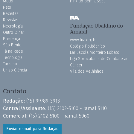
Motor
Pink do Bem OSSEL
Pets
Receitas
Revistas
Fundação Ubaldino do
Necrologia
Amaral
Outro Olhar
Presença
www.fua.org.br
São Bento
Colégio Politécnico
Tá na Rede
Lar Escola Monteiro Lobato
Tecnologia
Liga Sorocabana de Combate ao
Turismo
Câncer
Uniso Ciência
Vila dos Velhinhos
Contato
Redação:
(15) 99789-3913
Central/Assinante:
(15) 2102-5100 - ramal 5110
Comercial:
(15) 2102-5100 - ramal 5060
Enviar e-mail para Redação