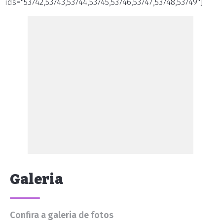
ids="53742,53743,53744,53745,53746,53747,53748,53749"]
Galeria
Confira a galeria de fotos