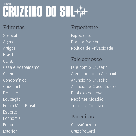
Editorias
Expediente
Sorocaba
Expediente
Agenda
Projeto Memória
Artigos
Política de Privacidade
Brasil
Fale conosco
Canal 1
Casa e Acabamento
Fale com o Cruzeiro
Cinema
Atendimento ao Assinante
Condomínios
Anuncie no Cruzeiro
Cruzeirinho
Anuncie no ClassiCruzeiro
Do Leitor
Publicidade Legal
Educação
Repórter Cidadão
Educa Mais Brasil
Trabalhe Conosco
Esporte
Parceiros
Economia
Editorial
ClassiCruzeiro
Exterior
CruzeiroCard