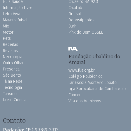
Guia Saúde
Cruzeiro FM 92.3
Informação Livre
CruxLab
Letra Viva
Grafsul
Magnus Futsal
Depositphotos
Mix
Burh
Motor
Pink do Bem OSSEL
Pets
Receitas
Revistas
Fundação Ubaldino do
Necrologia
Amaral
Outro Olhar
Presença
www.fua.org.br
São Bento
Colégio Politécnico
Tá na Rede
Lar Escola Monteiro Lobato
Tecnologia
Liga Sorocabana de Combate ao
Turismo
Câncer
Uniso Ciência
Vila dos Velhinhos
Contato
Redação:
(15) 99789-3913