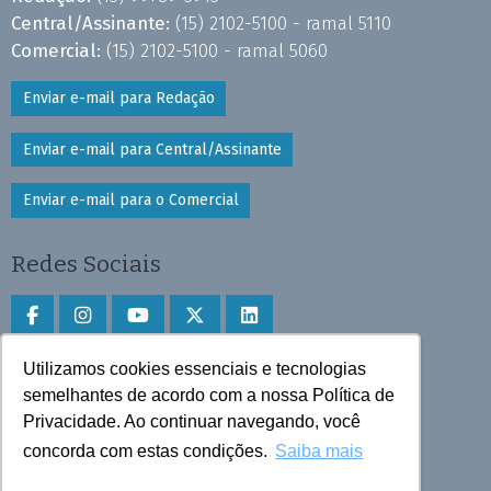
Central/Assinante:
(15) 2102-5100 - ramal 5110
Comercial:
(15) 2102-5100 - ramal 5060
Enviar e-mail para Redação
Enviar e-mail para Central/Assinante
Enviar e-mail para o Comercial
Redes Sociais
Utilizamos cookies essenciais e tecnologias
Faça download do aplicativo
semelhantes de acordo com a nossa Política de
Privacidade. Ao continuar navegando, você
Play Store e App Store
concorda com estas condições.
Saiba mais