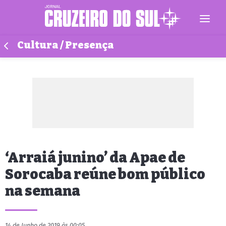
Cultura / Presença
‘Arraiá junino’ da Apae de
Sorocaba reúne bom público
na semana
14 de Junho de 2019 às 00:05