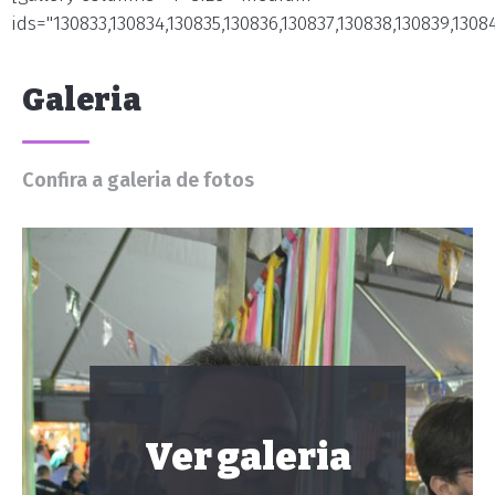
ids="130833,130834,130835,130836,130837,130838,130839,13084
Galeria
Confira a galeria de fotos
Ver galeria