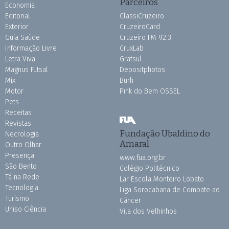
Parceiros
Economia
Editorial
ClassiCruzeiro
Exterior
CruzeiroCard
Guia Saúde
Cruzeiro FM 92.3
Informação Livre
CruxLab
Letra Viva
Grafsul
Magnus Futsal
Depositphotos
Mix
Burh
Motor
Pink do Bem OSSEL
Pets
Receitas
Revistas
Fundação Ubaldino do
Necrologia
Amaral
Outro Olhar
Presença
www.fua.org.br
São Bento
Colégio Politécnico
Tá na Rede
Lar Escola Monteiro Lobato
Tecnologia
Liga Sorocabana de Combate ao
Turismo
Câncer
Uniso Ciência
Vila dos Velhinhos