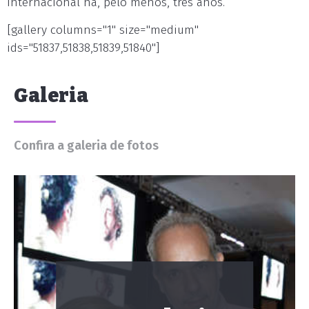
internacional há, pelo menos, três anos.
[gallery columns="1" size="medium"
ids="51837,51838,51839,51840"]
Galeria
Confira a galeria de fotos