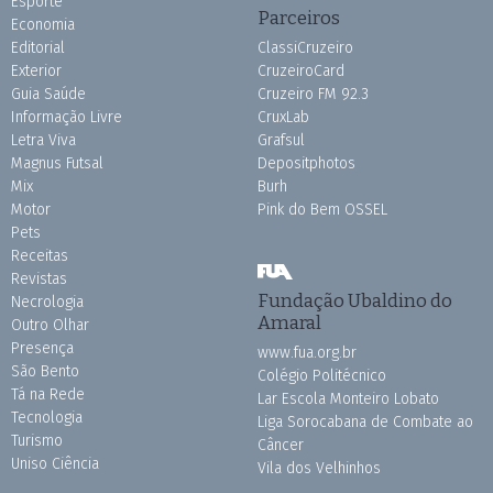
Esporte
Parceiros
Economia
Editorial
ClassiCruzeiro
Exterior
CruzeiroCard
Guia Saúde
Cruzeiro FM 92.3
Informação Livre
CruxLab
Letra Viva
Grafsul
Magnus Futsal
Depositphotos
Mix
Burh
Motor
Pink do Bem OSSEL
Pets
Receitas
Revistas
Fundação Ubaldino do
Necrologia
Amaral
Outro Olhar
Presença
www.fua.org.br
São Bento
Colégio Politécnico
Tá na Rede
Lar Escola Monteiro Lobato
Tecnologia
Liga Sorocabana de Combate ao
Turismo
Câncer
Uniso Ciência
Vila dos Velhinhos