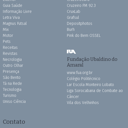
Guia Saúde
Cruzeiro FM 92.3
Informação Livre
CruxLab
Letra Viva
Grafsul
Magnus Futsal
Depositphotos
Mix
Burh
Motor
Pink do Bem OSSEL
Pets
Receitas
Revistas
Fundação Ubaldino do
Necrologia
Amaral
Outro Olhar
Presença
www.fua.org.br
São Bento
Colégio Politécnico
Tá na Rede
Lar Escola Monteiro Lobato
Tecnologia
Liga Sorocabana de Combate ao
Turismo
Câncer
Uniso Ciência
Vila dos Velhinhos
Contato