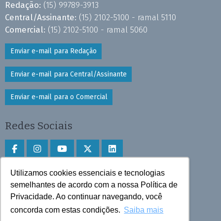
Redação:
(15) 99789-3913
Central/Assinante:
(15) 2102-5100 - ramal 5110
Comercial:
(15) 2102-5100 - ramal 5060
Enviar e-mail para Redação
Enviar e-mail para Central/Assinante
Enviar e-mail para o Comercial
Redes Sociais
Utilizamos cookies essenciais e tecnologias
Faça download do aplicativo
semelhantes de acordo com a nossa Política de
Privacidade. Ao continuar navegando, você
Play Store e App Store
concorda com estas condições.
Saiba mais