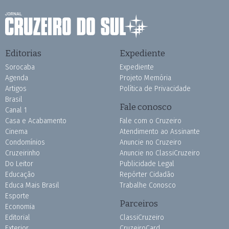
Editorias
Expediente
Sorocaba
Expediente
Agenda
Projeto Memória
Artigos
Política de Privacidade
Brasil
Fale conosco
Canal 1
Casa e Acabamento
Fale com o Cruzeiro
Cinema
Atendimento ao Assinante
Condomínios
Anuncie no Cruzeiro
Cruzeirinho
Anuncie no ClassiCruzeiro
Do Leitor
Publicidade Legal
Educação
Repórter Cidadão
Educa Mais Brasil
Trabalhe Conosco
Esporte
Parceiros
Economia
Editorial
ClassiCruzeiro
Exterior
CruzeiroCard