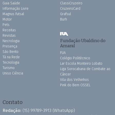
Guia Saúde
ClassiCruzeiro
Informação Livre
CruzeiroCard
Magnus Futsal
Grafsul
Motor
Burh
Pets
Receitas
Revistas
Fundação Ubaldino do
Necrologia
Amaral
Presença
São Bento
FUA
Tá na Rede
Colégio Politécnico
Tecnologia
Lar Escola Monteiro Lobato
Turismo
Liga Sorocabana de Combate ao
Uniso Ciência
Câncer
Vila dos Velhinhos
Pink do Bem OSSEL
Contato
Redação:
(15) 99789-3913
(WhatsApp)