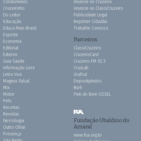
Condomínios
Anuncie no Cruzeiro
Cruzeirinho
Anuncie no ClassiCruzeiro
Do Leitor
Publicidade Legal
Educação
Repórter Cidadão
Educa Mais Brasil
Trabalhe Conosco
Esporte
Parceiros
Economia
Editorial
ClassiCruzeiro
Exterior
CruzeiroCard
Guia Saúde
Cruzeiro FM 92.3
Informação Livre
CruxLab
Letra Viva
Grafsul
Magnus Futsal
Depositphotos
Mix
Burh
Motor
Pink do Bem OSSEL
Pets
Receitas
Revistas
Fundação Ubaldino do
Necrologia
Amaral
Outro Olhar
Presença
www.fua.org.br
São Bento