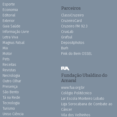
Esporte
Parceiros
Economia
Editorial
ClassiCruzeiro
Exterior
CruzeiroCard
Guia Saúde
Cruzeiro FM 92.3
Informação Livre
CruxLab
Letra Viva
Grafsul
Magnus Futsal
Depositphotos
Mix
Burh
Motor
Pink do Bem OSSEL
Pets
Receitas
Revistas
Fundação Ubaldino do
Necrologia
Amaral
Outro Olhar
Presença
www.fua.org.br
São Bento
Colégio Politécnico
Tá na Rede
Lar Escola Monteiro Lobato
Tecnologia
Liga Sorocabana de Combate ao
Turismo
Câncer
Uniso Ciência
Vila dos Velhinhos