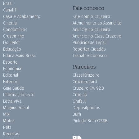
Brasil
Fale conosco
Canal 1
Casa e Acabamento
Fale com o Cruzeiro
Cinema
Atendimento ao Assinante
Condomínios
Anuncie no Cruzeiro
Cruzeirinho
Anuncie no ClassiCruzeiro
Do Leitor
Publicidade Legal
Educação
Repórter Cidadão
Educa Mais Brasil
Trabalhe Conosco
Esporte
Parceiros
Economia
Editorial
ClassiCruzeiro
Exterior
CruzeiroCard
Guia Saúde
Cruzeiro FM 92.3
Informação Livre
CruxLab
Letra Viva
Grafsul
Magnus Futsal
Depositphotos
Mix
Burh
Motor
Pink do Bem OSSEL
Pets
Receitas