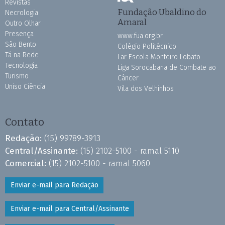
Revistas
Fundação Ubaldino do
Necrologia
Amaral
Outro Olhar
Presença
www.fua.org.br
São Bento
Colégio Politécnico
Tá na Rede
Lar Escola Monteiro Lobato
Tecnologia
Liga Sorocabana de Combate ao
Turismo
Câncer
Uniso Ciência
Vila dos Velhinhos
Contato
Redação:
(15) 99789-3913
Central/Assinante:
(15) 2102-5100 - ramal 5110
Comercial:
(15) 2102-5100 - ramal 5060
Enviar e-mail para Redação
Enviar e-mail para Central/Assinante