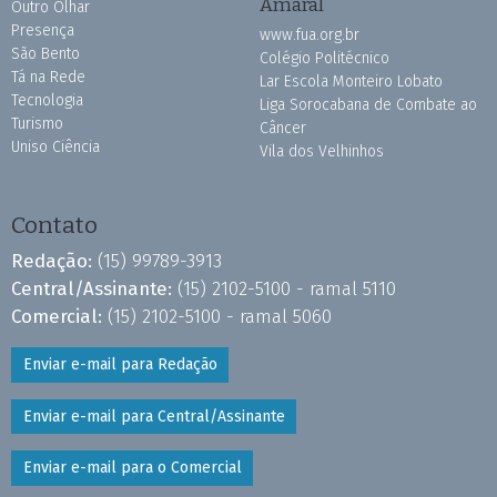
Amaral
Outro Olhar
Presença
www.fua.org.br
São Bento
Colégio Politécnico
Tá na Rede
Lar Escola Monteiro Lobato
Tecnologia
Liga Sorocabana de Combate ao
Turismo
Câncer
Uniso Ciência
Vila dos Velhinhos
Contato
Redação:
(15) 99789-3913
Central/Assinante:
(15) 2102-5100 - ramal 5110
Comercial:
(15) 2102-5100 - ramal 5060
Enviar e-mail para Redação
Enviar e-mail para Central/Assinante
Enviar e-mail para o Comercial