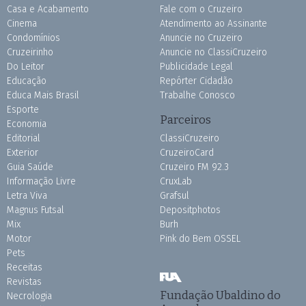
Casa e Acabamento
Fale com o Cruzeiro
Cinema
Atendimento ao Assinante
Condomínios
Anuncie no Cruzeiro
Cruzeirinho
Anuncie no ClassiCruzeiro
Do Leitor
Publicidade Legal
Educação
Repórter Cidadão
Educa Mais Brasil
Trabalhe Conosco
Esporte
Parceiros
Economia
Editorial
ClassiCruzeiro
Exterior
CruzeiroCard
Guia Saúde
Cruzeiro FM 92.3
Informação Livre
CruxLab
Letra Viva
Grafsul
Magnus Futsal
Depositphotos
Mix
Burh
Motor
Pink do Bem OSSEL
Pets
Receitas
Revistas
Fundação Ubaldino do
Necrologia