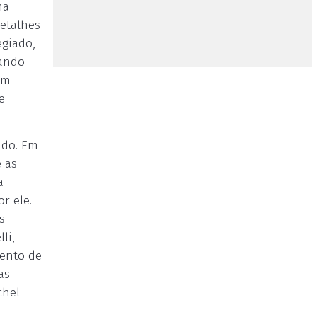
ma
detalhes
egiado,
uando
um
e
ndo. Em
 as
a
r ele.
s --
li,
mento de
as
chel
.