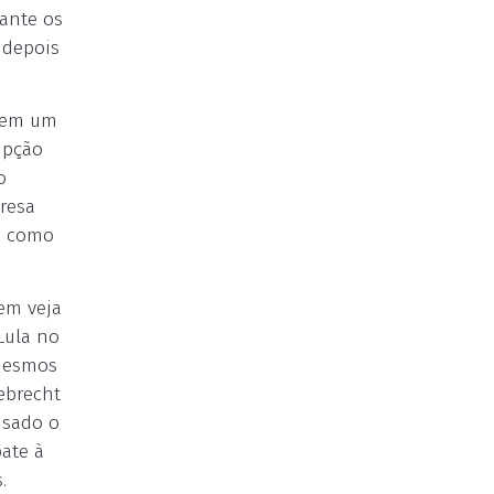
ante os
 depois
s em um
upção
o
resa
em como
em veja
Lula no
 mesmos
ebrecht
usado o
bate à
.