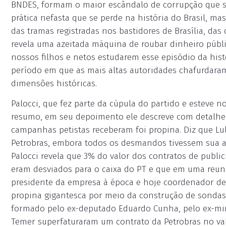
BNDES, formam o maior escândalo de corrupção que se
prática nefasta que se perde na história do Brasil, m
das tramas registradas nos bastidores de Brasília, das
revela uma azeitada máquina de roubar dinheiro públi
nossos filhos e netos estudarem esse episódio da his
período em que as mais altas autoridades chafurdara
dimensões históricas.
Palocci, que fez parte da cúpula do partido e esteve 
resumo, em seu depoimento ele descreve com detalhes
campanhas petistas receberam foi propina. Diz que Lul
Petrobras, embora todos os desmandos tivessem sua a
Palocci revela que 3% do valor dos contratos de publi
eram desviados para o caixa do PT e que em uma reuniã
presidente da empresa à época e hoje coordenador d
propina gigantesca por meio da construção de sondas
formado pelo ex-deputado Eduardo Cunha, pelo ex-min
Temer superfaturaram um contrato da Petrobras no val