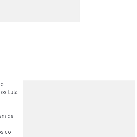
ão
nos Lula
a
i
gem de
os do