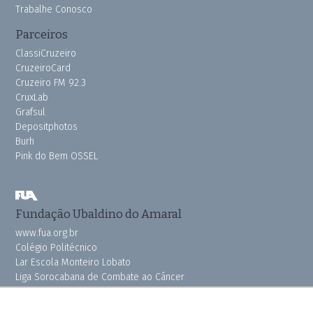
Trabalhe Conosco
Parceiros
ClassiCruzeiro
CruzeiroCard
Cruzeiro FM 92.3
CruxLab
Grafsul
Depositphotos
Burh
Pink do Bem OSSEL
Fundação Ubaldino do Amaral
www.fua.org.br
Colégio Politécnico
Lar Escola Monteiro Lobato
Liga Sorocabana de Combate ao Câncer
Vila dos Velhinhos