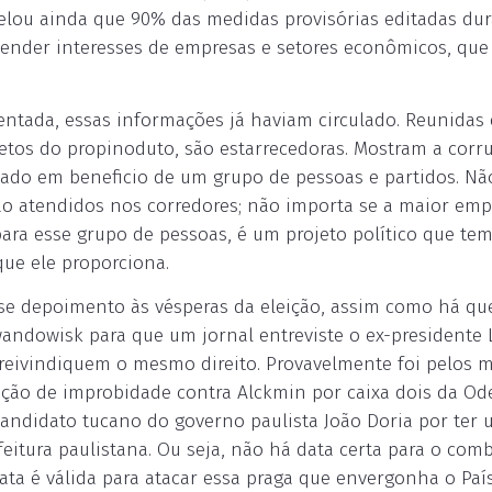
elou ainda que 90% das medidas provisórias editadas dur
tender interesses de empresas e setores econômicos, que
entada, essas informações já haviam circulado. Reunida
etos do propinoduto, são estarrecedoras. Mostram a corr
tado em beneficio de um grupo de pessoas e partidos. Nã
são atendidos nos corredores; não importa se a maior emp
para esse grupo de pessoas, é um projeto político que t
que ele proporciona.
se depoimento às vésperas da eleição, assim como há qu
wandowisk para que um jornal entreviste o ex-presidente 
s reivindiquem o mesmo direito. Provavelmente foi pelos
ação de improbidade contra Alckmin por caixa dois da Od
candidato tucano do governo paulista João Doria por ter 
eitura paulistana. Ou seja, não há data certa para o com
ata é válida para atacar essa praga que envergonha o País