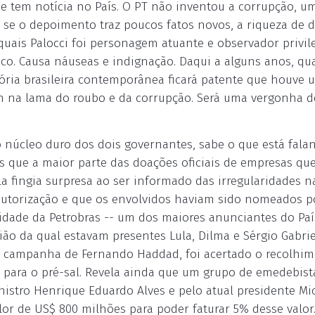
 tem notícia no País. O PT não inventou a corrupção, u
as se o depoimento traz poucos fatos novos, a riqueza de 
 quais Palocci foi personagem atuante e observador privil
co. Causa náuseas e indignação. Daqui a alguns anos, q
tória brasileira contemporânea ficará patente que houve 
m na lama do roubo e da corrupção. Será uma vergonha d
no núcleo duro dos dois governantes, sabe o que está fala
 que a maior parte das doações oficiais de empresas que
a fingia surpresa ao ser informado das irregularidades n
utorização e que os envolvidos haviam sido nomeados po
cidade da Petrobras -- um dos maiores anunciantes do Paí
o da qual estavam presentes Lula, Dilma e Sérgio Gabriel
e campanha de Fernando Haddad, foi acertado o recolhi
 para o pré-sal. Revela ainda que um grupo de emedebist
istro Henrique Eduardo Alves e pelo atual presidente Mi
or de US$ 800 milhões para poder faturar 5% desse valor