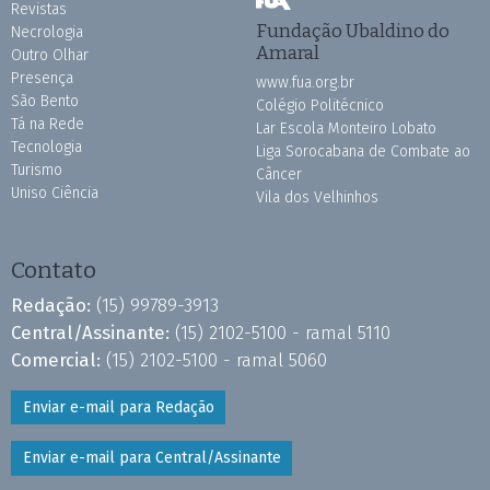
Revistas
Fundação Ubaldino do
Necrologia
Amaral
Outro Olhar
Presença
www.fua.org.br
São Bento
Colégio Politécnico
Tá na Rede
Lar Escola Monteiro Lobato
Tecnologia
Liga Sorocabana de Combate ao
Turismo
Câncer
Uniso Ciência
Vila dos Velhinhos
Contato
Redação:
(15) 99789-3913
Central/Assinante:
(15) 2102-5100 - ramal 5110
Comercial:
(15) 2102-5100 - ramal 5060
Enviar e-mail para Redação
Enviar e-mail para Central/Assinante