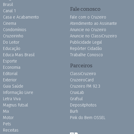
Brasil
Fale conosco
Canal 1
Casa e Acabamento
Fale com o Cruzeiro
Cinema
Atendimento ao Assinante
Condomínios
Anuncie no Cruzeiro
Cruzeirinho
Anuncie no ClassiCruzeiro
Do Leitor
Publicidade Legal
Educação
Repórter Cidadão
Educa Mais Brasil
Trabalhe Conosco
Esporte
Parceiros
Economia
Editorial
ClassiCruzeiro
Exterior
CruzeiroCard
Guia Saúde
Cruzeiro FM 92.3
Informação Livre
CruxLab
Letra Viva
Grafsul
Magnus Futsal
Depositphotos
Mix
Burh
Motor
Pink do Bem OSSEL
Pets
Receitas