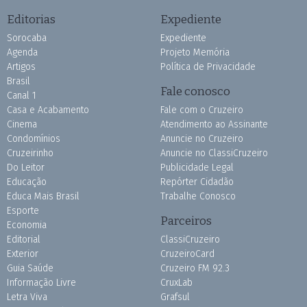
Editorias
Expediente
Sorocaba
Expediente
Agenda
Projeto Memória
Artigos
Política de Privacidade
Brasil
Fale conosco
Canal 1
Casa e Acabamento
Fale com o Cruzeiro
Cinema
Atendimento ao Assinante
Condomínios
Anuncie no Cruzeiro
Cruzeirinho
Anuncie no ClassiCruzeiro
Do Leitor
Publicidade Legal
Educação
Repórter Cidadão
Educa Mais Brasil
Trabalhe Conosco
Esporte
Parceiros
Economia
Editorial
ClassiCruzeiro
Exterior
CruzeiroCard
Guia Saúde
Cruzeiro FM 92.3
Informação Livre
CruxLab
Letra Viva
Grafsul