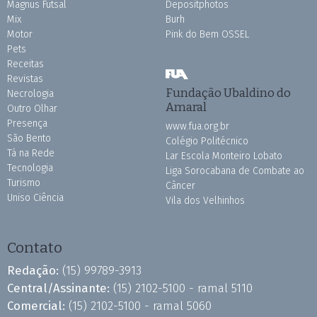
Magnus Futsal
Depositphotos
Mix
Burh
Motor
Pink do Bem OSSEL
Pets
Receitas
Revistas
Fundação Ubaldino do
Necrologia
Amaral
Outro Olhar
Presença
www.fua.org.br
São Bento
Colégio Politécnico
Tá na Rede
Lar Escola Monteiro Lobato
Tecnologia
Liga Sorocabana de Combate ao
Turismo
Câncer
Uniso Ciência
Vila dos Velhinhos
Contato
Redação:
(15) 99789-3913
Central/Assinante:
(15) 2102-5100 - ramal 5110
Comercial:
(15) 2102-5100 - ramal 5060