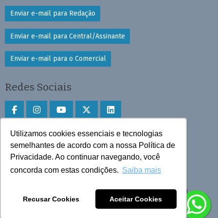
Enviar e-mail para Redação
Enviar e-mail para Central/Assinante
Enviar e-mail para o Comercial
Redes Sociais
Utilizamos cookies essenciais e tecnologias
Faça download do aplicativo
semelhantes de acordo com a nossa Política de
Privacidade. Ao continuar navegando, você
Play Store e App Store
concorda com estas condições.
Saiba mais
Todos os direitos reservados © 2025 Cruzeiro do Sul
Recusar Cookies
Aceitar Cookies