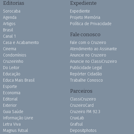
Editorias
Expediente
Sorocaba
Expediente
Agenda
Projeto Memória
Artigos
Política de Privacidade
Brasil
Fale conosco
Canal 1
Casa e Acabamento
Fale com o Cruzeiro
Cinema
Atendimento ao Assinante
Condomínios
Anuncie no Cruzeiro
Cruzeirinho
Anuncie no ClassiCruzeiro
Do Leitor
Publicidade Legal
Educação
Repórter Cidadão
Educa Mais Brasil
Trabalhe Conosco
Esporte
Parceiros
Economia
Editorial
ClassiCruzeiro
Exterior
CruzeiroCard
Guia Saúde
Cruzeiro FM 92.3
Informação Livre
CruxLab
Letra Viva
Grafsul
Magnus Futsal
Depositphotos