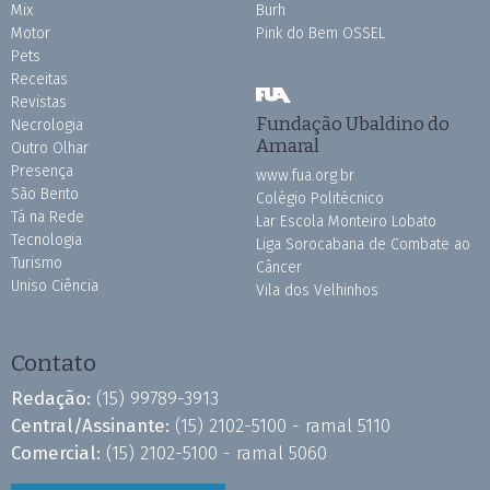
Mix
Burh
Motor
Pink do Bem OSSEL
Pets
Receitas
Revistas
Fundação Ubaldino do
Necrologia
Amaral
Outro Olhar
Presença
www.fua.org.br
São Bento
Colégio Politécnico
Tá na Rede
Lar Escola Monteiro Lobato
Tecnologia
Liga Sorocabana de Combate ao
Turismo
Câncer
Uniso Ciência
Vila dos Velhinhos
Contato
Redação:
(15) 99789-3913
Central/Assinante:
(15) 2102-5100 - ramal 5110
Comercial:
(15) 2102-5100 - ramal 5060