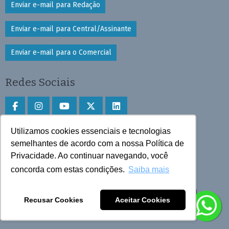
Enviar e-mail para Redação
Enviar e-mail para Central/Assinante
Enviar e-mail para o Comercial
Redes Sociais
Utilizamos cookies essenciais e tecnologias
Faça download do aplicativo
semelhantes de acordo com a nossa Política de
Privacidade. Ao continuar navegando, você
Play Store e App Store
concorda com estas condições.
Saiba mais
Todos os direitos reservados © 2025 Cruzeiro do Sul
Recusar Cookies
Aceitar Cookies