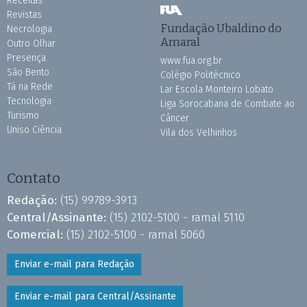
Receitas
Revistas
Fundação Ubaldino do
Necrologia
Amaral
Outro Olhar
Presença
www.fua.org.br
São Bento
Colégio Politécnico
Tá na Rede
Lar Escola Monteiro Lobato
Tecnologia
Liga Sorocabana de Combate ao
Turismo
Câncer
Uniso Ciência
Vila dos Velhinhos
Contato
Redação:
(15) 99789-3913
Central/Assinante:
(15) 2102-5100 - ramal 5110
Comercial:
(15) 2102-5100 - ramal 5060
Enviar e-mail para Redação
Enviar e-mail para Central/Assinante