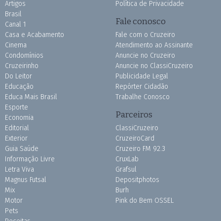
Artigos
Política de Privacidade
Brasil
Fale conosco
Canal 1
Casa e Acabamento
Fale com o Cruzeiro
Cinema
Atendimento ao Assinante
Condomínios
Anuncie no Cruzeiro
Cruzeirinho
Anuncie no ClassiCruzeiro
Do Leitor
Publicidade Legal
Educação
Repórter Cidadão
Educa Mais Brasil
Trabalhe Conosco
Esporte
Parceiros
Economia
Editorial
ClassiCruzeiro
Exterior
CruzeiroCard
Guia Saúde
Cruzeiro FM 92.3
Informação Livre
CruxLab
Letra Viva
Grafsul
Magnus Futsal
Depositphotos
Mix
Burh
Motor
Pink do Bem OSSEL
Pets