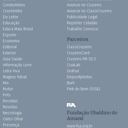
Condomínios
Anuncie no Cruzeiro
Cruzeirinho
Anuncie no ClassiCruzeiro
Do Leitor
Publicidade Legal
Educação
Repórter Cidadão
Educa Mais Brasil
Trabalhe Conosco
Esporte
Parceiros
Economia
Editorial
ClassiCruzeiro
Exterior
CruzeiroCard
Guia Saúde
Cruzeiro FM 92.3
Informação Livre
CruxLab
Letra Viva
Grafsul
Magnus Futsal
Depositphotos
Mix
Burh
Motor
Pink do Bem OSSEL
Pets
Receitas
Revistas
Fundação Ubaldino do
Necrologia
Amaral
Outro Olhar
Presença
www.fua.org.br