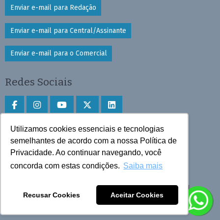
Enviar e-mail para Redação
Enviar e-mail para Central/Assinante
Enviar e-mail para o Comercial
Redes Sociais
Utilizamos cookies essenciais e tecnologias
Faça download do aplicativo
semelhantes de acordo com a nossa Política de
Privacidade. Ao continuar navegando, você
Play Store e App Store
concorda com estas condições.
Saiba mais
Todos os direitos reservados © 2025 Cruzeiro do Sul
Recusar Cookies
Aceitar Cookies