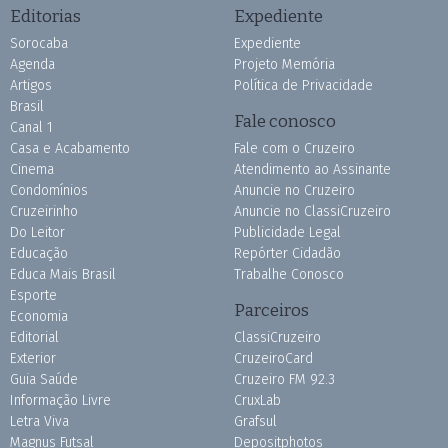
Editorias
Expediente
Sorocaba
Expediente
Agenda
Projeto Memória
Artigos
Política de Privacidade
Brasil
Fale conosco
Canal 1
Casa e Acabamento
Fale com o Cruzeiro
Cinema
Atendimento ao Assinante
Condomínios
Anuncie no Cruzeiro
Cruzeirinho
Anuncie no ClassiCruzeiro
Do Leitor
Publicidade Legal
Educação
Repórter Cidadão
Educa Mais Brasil
Trabalhe Conosco
Esporte
Parceiros
Economia
Editorial
ClassiCruzeiro
Exterior
CruzeiroCard
Guia Saúde
Cruzeiro FM 92.3
Informação Livre
CruxLab
Letra Viva
Grafsul
Magnus Futsal
Depositphotos