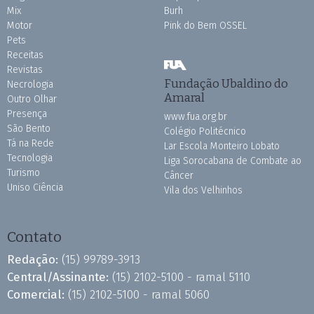
Mix
Burh
Motor
Pink do Bem OSSEL
Pets
Receitas
Revistas
Fundação Ubaldino do
Necrologia
Amaral
Outro Olhar
Presença
www.fua.org.br
São Bento
Colégio Politécnico
Tá na Rede
Lar Escola Monteiro Lobato
Tecnologia
Liga Sorocabana de Combate ao
Turismo
Câncer
Uniso Ciência
Vila dos Velhinhos
Contato
Redação:
(15) 99789-3913
Central/Assinante:
(15) 2102-5100 - ramal 5110
Comercial:
(15) 2102-5100 - ramal 5060