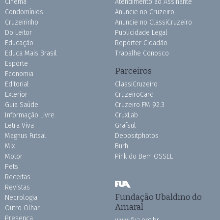
Cinema
Atendimento ao Assinante
Condomínios
Anuncie no Cruzeiro
Cruzeirinho
Anuncie no ClassiCruzeiro
Do Leitor
Publicidade Legal
Educação
Repórter Cidadão
Educa Mais Brasil
Trabalhe Conosco
Esporte
Parceiros
Economia
Editorial
ClassiCruzeiro
Exterior
CruzeiroCard
Guia Saúde
Cruzeiro FM 92.3
Informação Livre
CruxLab
Letra Viva
Grafsul
Magnus Futsal
Depositphotos
Mix
Burh
Motor
Pink do Bem OSSEL
Pets
Receitas
Revistas
Fundação Ubaldino do
Necrologia
Amaral
Outro Olhar
Presença