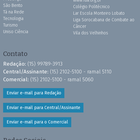
www.fua.org.br
São Bento
Colégio Politécnico
Tá na Rede
Lar Escola Monteiro Lobato
Tecnologia
Liga Sorocabana de Combate ao
Turismo
Câncer
Uniso Ciência
Vila dos Velhinhos
Contato
Redação:
(15) 99789-3913
Central/Assinante:
(15) 2102-5100 - ramal 5110
Comercial:
(15) 2102-5100 - ramal 5060
Enviar e-mail para Redação
Enviar e-mail para Central/Assinante
Enviar e-mail para o Comercial