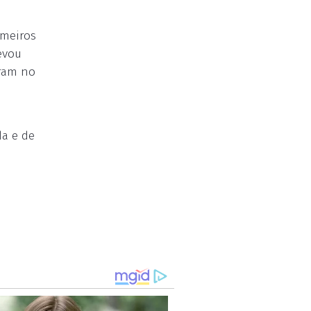
rmeiros
evou
eram no
da e de