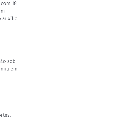
a com 18
gem
 auxílio
tão sob
demia em
rtes,