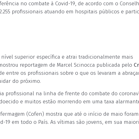
eferência no combate à Covid-19, de acordo com o Consel
255 profissionais atuando em hospitais públicos e partic
ível superior específica e atrai tradicionalmente mais
 mostrou reportagem de Marcel Scinocca publicada pelo
Cr
e entre os profissionais sobre o que os levaram a abraça
uidar do próximo.
a profissional na linha de frente do combate do coronav
m adoecido e muitos estão morrendo em uma taxa alarmante
nfermagem (Cofen) mostra que até o início de maio foram
id-19 em todo o País. As vítimas são jovens, em sua maiori