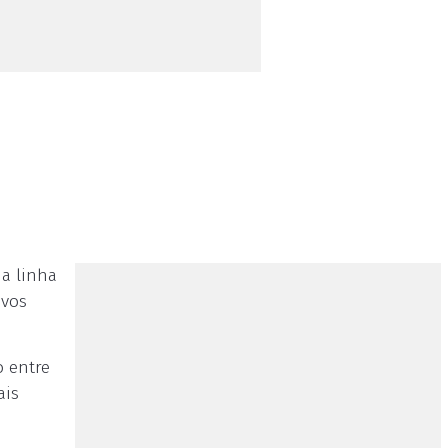
na linha
ovos
o entre
ais