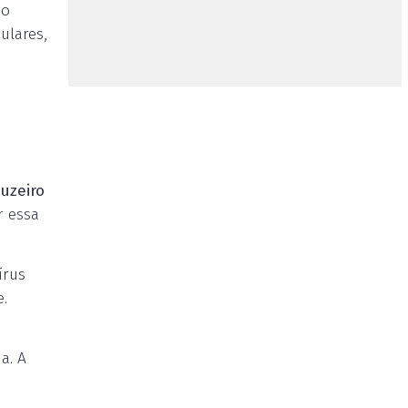
ho
ulares,
uzeiro
r essa
írus
.
a. A