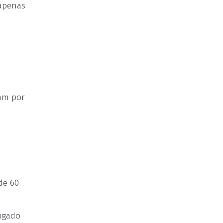
 apenas
a
am por
e
de 60
lugado