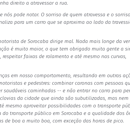
nha direito a atravessar a rua.
nós pode notar. O sorriso de quem atravessa e o sorris
aliza para um carro que se aproxima ao lado da travess
motorista de Sorocaba dirige mal. Nada mais longe da ve
nção é muito maior, o que tem obrigado muita gente a si
, respeitar faixas de rolamento e até mesmo nas curvas,
danças em nosso comportamento, resultando em outras aç
otoristas e pedestres: combinar caronas com pessoas q
er saudáveis caminhadas -- e não entrar no carro para pe
iclovias da cidade que ainda são subutilizadas, mas nem
até mesmo aproveitar possibilidades com o transporte púb
 do transporte público em Sorocaba e a qualidade dos ô
as de boa a muito boa, com exceção das horas de pico.