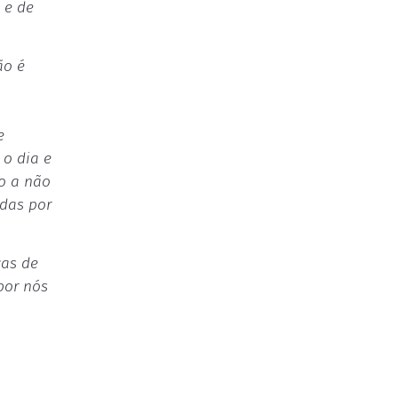
 e de
ão é
e
 o dia e
to a não
adas por
cas de
por nós