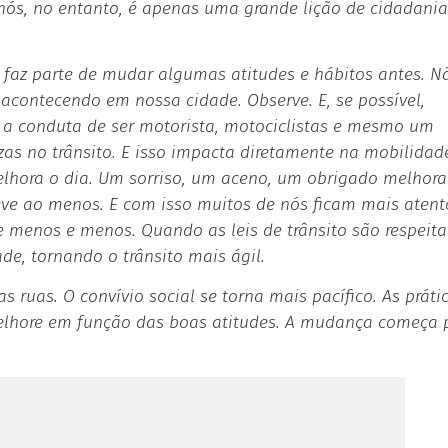
nós, no entanto, é apenas uma grande lição de cidadania
o faz parte de mudar algumas atitudes e hábitos antes. N
tá acontecendo em nossa cidade. Observe. E, se possível,
r a conduta de ser motorista, motociclistas e mesmo um
ezas no trânsito. E isso impacta diretamente na mobilidad
lhora o dia. Um sorriso, um aceno, um obrigado melhora
leve ao menos. E com isso muitos de nós ficam mais aten
 menos e menos. Quando as leis de trânsito são respeit
de, tornando o trânsito mais ágil.
s ruas. O convívio social se torna mais pacífico. As práti
melhore em função das boas atitudes. A mudança começa 