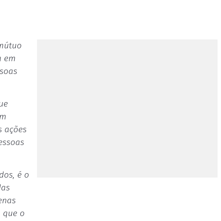
 mútuo
a em
ssoas
ue
em
s ações
essoas
dos, é o
das
penas
: que o