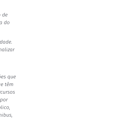
o de
ia do
rdade.
nalizar
ões que
ue têm
rcursos
 por
lico,
nibus,