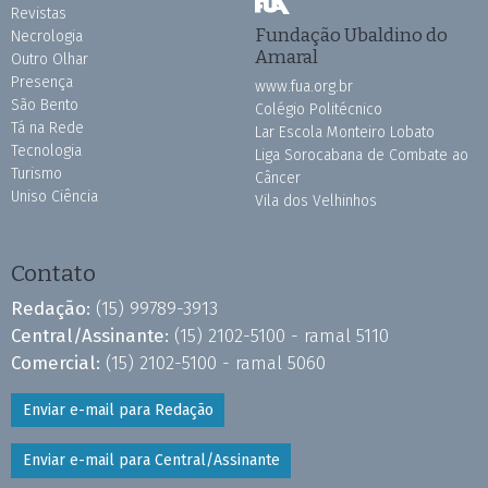
Revistas
Fundação Ubaldino do
Necrologia
Amaral
Outro Olhar
Presença
www.fua.org.br
São Bento
Colégio Politécnico
Tá na Rede
Lar Escola Monteiro Lobato
Tecnologia
Liga Sorocabana de Combate ao
Turismo
Câncer
Uniso Ciência
Vila dos Velhinhos
Contato
Redação:
(15) 99789-3913
Central/Assinante:
(15) 2102-5100 - ramal 5110
Comercial:
(15) 2102-5100 - ramal 5060
Enviar e-mail para Redação
Enviar e-mail para Central/Assinante