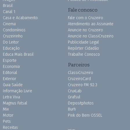
Brasil
Fale conosco
Canal 1
Casa e Acabamento
Fale com o Cruzeiro
Cinema
Atendimento ao Assinante
Condomínios
Anuncie no Cruzeiro
Cruzeirinho
Anuncie no ClassiCruzeiro
Do Leitor
Publicidade Legal
Educação
Repórter Cidadão
Educa Mais Brasil
Trabalhe Conosco
Esporte
Parceiros
Economia
Editorial
ClassiCruzeiro
Exterior
CruzeiroCard
Guia Saúde
Cruzeiro FM 92.3
Informação Livre
CruxLab
Letra Viva
Grafsul
Magnus Futsal
Depositphotos
Mix
Burh
Motor
Pink do Bem OSSEL
Pets
Receitas