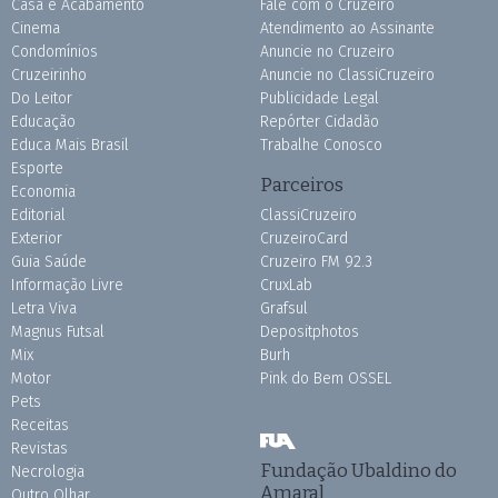
Casa e Acabamento
Fale com o Cruzeiro
Cinema
Atendimento ao Assinante
Condomínios
Anuncie no Cruzeiro
Cruzeirinho
Anuncie no ClassiCruzeiro
Do Leitor
Publicidade Legal
Educação
Repórter Cidadão
Educa Mais Brasil
Trabalhe Conosco
Esporte
Parceiros
Economia
Editorial
ClassiCruzeiro
Exterior
CruzeiroCard
Guia Saúde
Cruzeiro FM 92.3
Informação Livre
CruxLab
Letra Viva
Grafsul
Magnus Futsal
Depositphotos
Mix
Burh
Motor
Pink do Bem OSSEL
Pets
Receitas
Revistas
Fundação Ubaldino do
Necrologia
Amaral
Outro Olhar