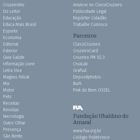
Cruzeirinho
Anuncie no ClassiCruzeiro
Do Leitor
Publicidade Legal
Educação
Repórter Cidadão
Educa Mais Brasil
Trabalhe Conosco
Esporte
Parceiros
Economia
Editorial
ClassiCruzeiro
Exterior
CruzeiroCard
Guia Saúde
Cruzeiro FM 92.3
Informação Livre
CruxLab
Letra Viva
Grafsul
Magnus Futsal
Depositphotos
Mix
Burh
Motor
Pink do Bem OSSEL
Pets
Receitas
Revistas
Fundação Ubaldino do
Necrologia
Amaral
Outro Olhar
Presença
www.fua.org.br
São Bento
Colégio Politécnico