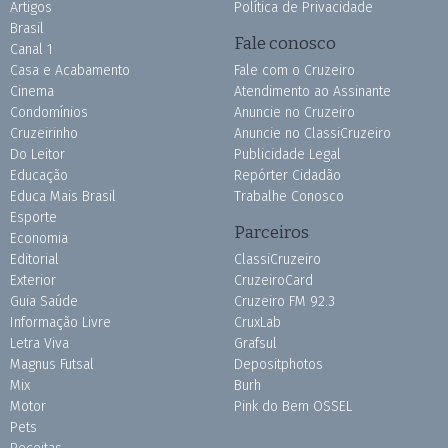
Artigos
Política de Privacidade
Brasil
Fale conosco
Canal 1
Casa e Acabamento
Fale com o Cruzeiro
Cinema
Atendimento ao Assinante
Condomínios
Anuncie no Cruzeiro
Cruzeirinho
Anuncie no ClassiCruzeiro
Do Leitor
Publicidade Legal
Educação
Repórter Cidadão
Educa Mais Brasil
Trabalhe Conosco
Esporte
Parceiros
Economia
Editorial
ClassiCruzeiro
Exterior
CruzeiroCard
Guia Saúde
Cruzeiro FM 92.3
Informação Livre
CruxLab
Letra Viva
Grafsul
Magnus Futsal
Depositphotos
Mix
Burh
Motor
Pink do Bem OSSEL
Pets