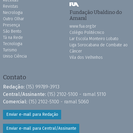
Receitas
Revistas
Fundação Ubaldino do
Necrologia
Amaral
Outro Olhar
Presença
www.fua.org.br
São Bento
Colégio Politécnico
Tá na Rede
Lar Escola Monteiro Lobato
Tecnologia
Liga Sorocabana de Combate ao
Turismo
Câncer
Uniso Ciência
Vila dos Velhinhos
Contato
Redação:
(15) 99789-3913
Central/Assinante:
(15) 2102-5100 - ramal 5110
Comercial:
(15) 2102-5100 - ramal 5060
Enviar e-mail para Redação
Enviar e-mail para Central/Assinante